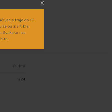
ne makete
,
Civilno
čivanje traje do 15.
iše od 2 artikla
a. Svakako nas
bira.
Fujimi
1/24