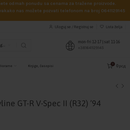
obićete odmah ponudu sa cenama za tražene proizvode.
 Svakako nas možete pozvati telefonom na broj 0641129145
Uloguj se / Registruj se
Lista želja
mon-fri 12-17 | sat 11-16
Odaberi kategoriju
+381641129145
0
0
рсд
Diorame
Knjige, časopisi
line GT-R V-Spec II (R32) ’94