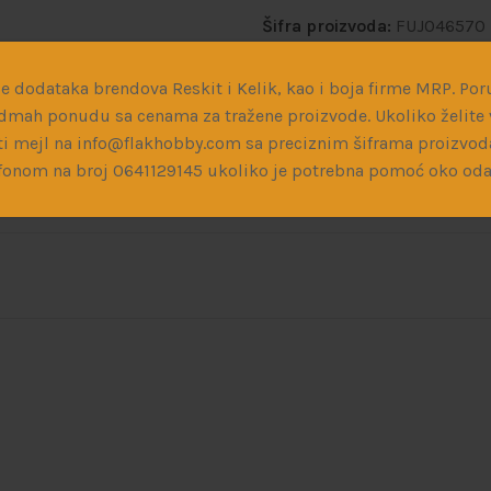
Šifra proizvoda:
FUJ046570
Kategorije:
Plastične i drve
e dodataka brendova Reskit i Kelik, kao i boja firme MRP. Poru
dmah ponudu sa cenama za tražene proizvode. Ukoliko želite v
Podeli:
i mejl na info@flakhobby.com sa preciznim šiframa proizvod
fonom na broj 0641129145 ukoliko je potrebna pomoć oko oda