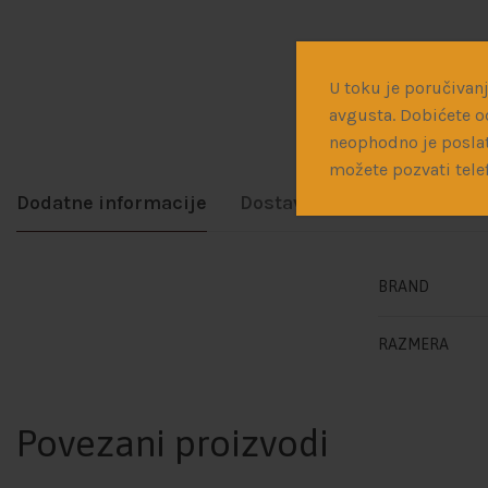
U toku je poručivanj
avgusta. Dobićete o
neophodno je poslat
možete pozvati tele
Dodatne informacije
Dostava
BRAND
RAZMERA
Povezani proizvodi