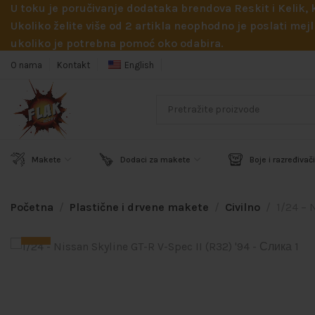
U toku je poručivanje dodataka brendova Reskit i Kelik,
Ukoliko želite više od 2 artikla neophodno je poslati m
ukoliko je potrebna pomoć oko odabira.
O nama
Kontakt
English
Makete
Dodaci za makete
Boje i razređivači
Početna
Plastične i drvene makete
Civilno
1/24 – 