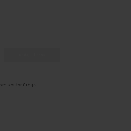
Dodaj u korpu
om unutar Srbije