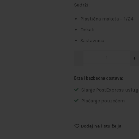
Sadrži:
Plastična maketa – 1/24
Dekali
Sastavnica
Brza i bezbedna dostava:
Slanje PostExpress uslug
Plaćanje pouzećem
Dodaj na listu želja