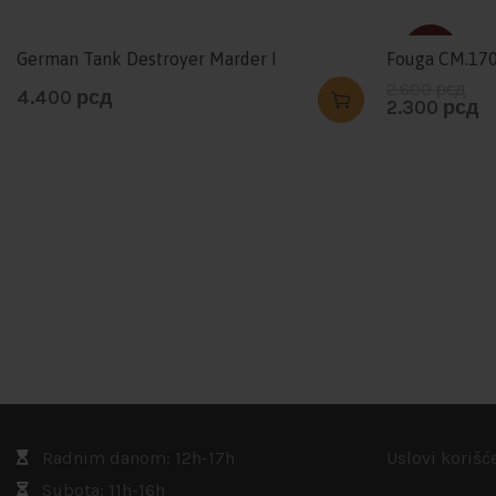
-12%
German Tank Destroyer Marder I
Fouga CM.170 
2.600
рсд
4.400
рсд
2.300
рсд
Radnim danom: 12h-17h
Uslovi korišć
Subota: 11h-16h