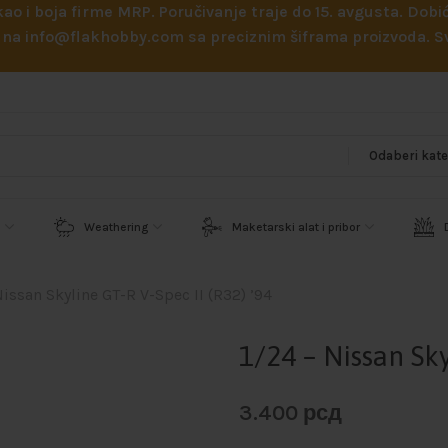
 kao i boja firme MRP. Poručivanje traje do 15. avgusta. D
ejl na info@flakhobby.com sa preciznim šiframa proizvoda.
Weathering
Maketarski alat i pribor
Nissan Skyline GT-R V-Spec II (R32) ’94
1/24 – Nissan Sky
3.400
рсд