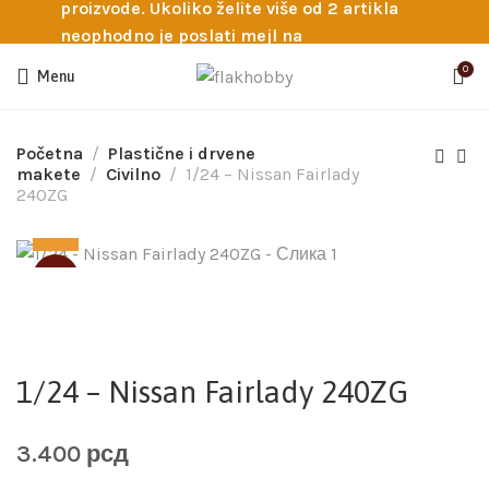
proizvode. Ukoliko želite više od 2 artikla
neophodno je poslati mejl na
info@flakhobby.com sa preciznim šiframa
0
Menu
proizvoda. Svakako nas možete pozvati
telefonom na broj 0641129145 ukoliko je
potrebna pomoć oko odabira.
Početna
Plastične i drvene
makete
Civilno
1/24 – Nissan Fairlady
240ZG
SOLD
1/24 – Nissan Fairlady 240ZG
3.400
рсд