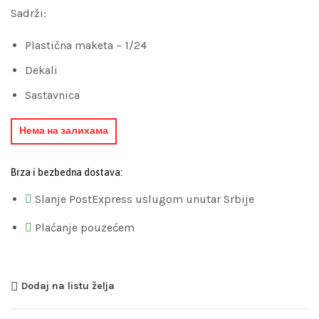
Sadrži:
Plastična maketa – 1/24
Dekali
Sastavnica
Нема на залихама
Brza i bezbedna dostava:
Slanje PostExpress uslugom unutar Srbije
Plaćanje pouzećem
Dodaj na listu želja