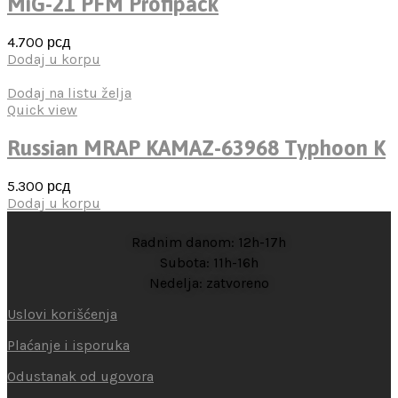
MiG-21 PFM Profipack
4.700
рсд
Dodaj u korpu
Dodaj na listu želja
Quick view
Russian MRAP KAMAZ-63968 Typhoon K
5.300
рсд
Dodaj u korpu
Radnim danom: 12h-17h
Subota: 11h-16h
Nedelja: zatvoreno
Uslovi korišćenja
Plaćanje i isporuka
Odustanak od ugovora