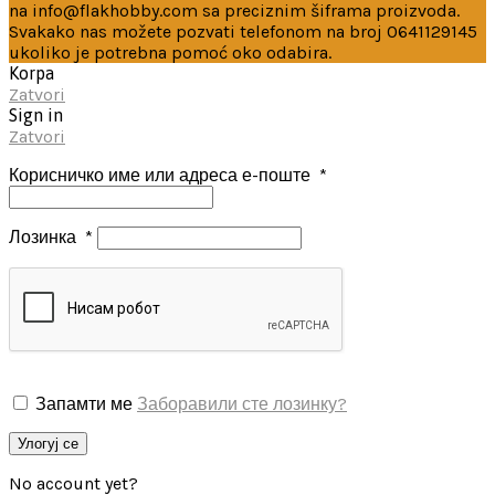
na info@flakhobby.com sa preciznim šiframa proizvoda.
Svakako nas možete pozvati telefonom na broj 0641129145
ukoliko je potrebna pomoć oko odabira.
Korpa
Zatvori
Sign in
Zatvori
Корисничко име или адреса е-поште
*
Лозинка
*
Запамти ме
Заборавили сте лозинку?
Улогуј се
No account yet?