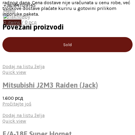
radnog dana. Cena dostave nije uračunata u cenu robe, već
+381641129145
troškove dostave plaćate kuriru u gotovini prilikom
Menu
isporuke paketa.
0
items
/
0
рсд
Povezani proizvodi
Sold
Dodaj na listu želja
Quick view
Mitsubishi J2M3 Raiden (Jack)
1.600
рсд
Pročitajte još
Dodaj na listu želja
Quick view
F/A-18E Super Hornet