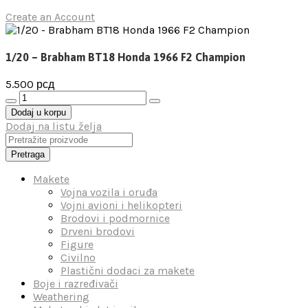
Create an Account
1/20 – Brabham BT18 Honda 1966 F2 Champion
5.500
рсд
1/20
-
Dodaj u korpu
Brabham
Dodaj na listu želja
BT18
Honda
Pretraga
1966
F2
Makete
Champion
Vojna vozila i oruđa
количина
Vojni avioni i helikopteri
Brodovi i podmornice
Drveni brodovi
Figure
Civilno
Plastični dodaci za makete
Boje i razređivači
Weathering