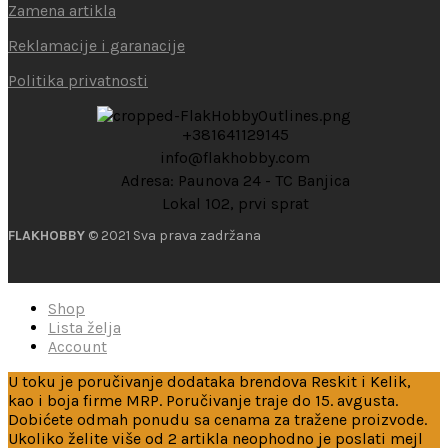
Zamena artikla
Reklamacije i garanacije
Politika privatnosti
+381641129145
info@flakhobby.com
Adresa: Paunova 24 - TC Banjica
Lokal 102, prvi sprat
FLAKHOBBY
© 2021 Sva prava zadržana
Shop
Lista želja
Account
U toku je poručivanje dodataka brendova Reskit i Kelik,
kao i boja firme MRP. Poručivanje traje do 15. avgusta.
Dobićete odmah ponudu sa cenama za tražene proizvode.
Ukoliko želite više od 2 artikla neophodno je poslati mejl