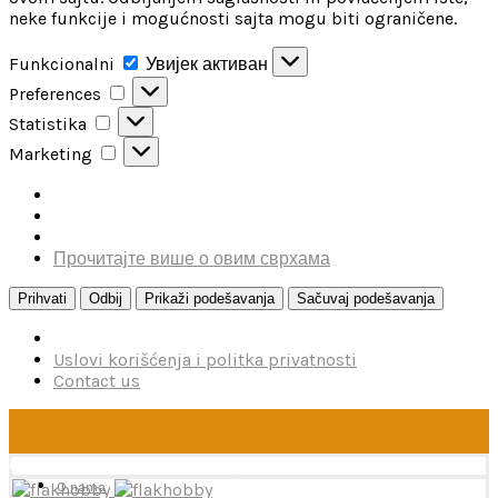
neke funkcije i mogućnosti sajta mogu biti ograničene.
Funkcionalni
Funkcionalni
Увијек активан
Preferences
Preferences
Statistika
Statistika
Marketing
Marketing
Прочитајте више о овим сврхама
Prihvati
Odbij
Prikaži podešavanja
Sačuvaj podešavanja
Uslovi korišćenja i politka privatnosti
Contact us
U toku je poručivanje dodataka brendova Reskit i Kelik,
kao i boja firme MRP. Poručivanje traje do 15. avgusta.
O nama