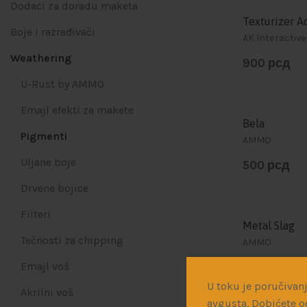
Dodaci za doradu maketa
Texturizer A
Boje i razređivači
AK Interactive
Weathering
900
рсд
U-Rust by AMMO
Emajl efekti za makete
Bela
Pigmenti
AMMO
Uljane boje
500
рсд
Drvene bojice
Filteri
Metal Slag
Tečnosti za chipping
AMMO
Emajl voš
500
рсд
U toku je poručivanj
Akrilni voš
avgusta. Dobićete o