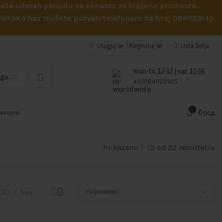
obićete odmah ponudu sa cenama za tražene proizvode.
 Svakako nas možete pozvati telefonom na broj 0641129145
Uloguj se / Registruj se
Lista želja
mon-fri 12-17 | sat 11-16
Odaberi kategoriju
+381641129145
0
0
рсд
časopisi
Prikazano 1–12 od 22 rezultat/a
30
Sve