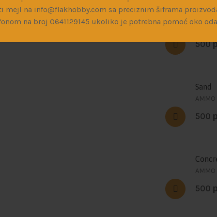
i mejl na info@flakhobby.com sa preciznim šiframa proizvod
Russi
fonom na broj 0641129145 ukoliko je potrebna pomoć oko oda
AMMO
500
Sand
AMMO
500
Concr
AMMO
500