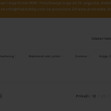
 kao i boja firme MRP. Poručivanje traje do 15. avgusta. D
ejl na info@flakhobby.com sa preciznim šiframa proizvoda.
eathering
Maketarski alat i pribor
Diorame
Knjige, 
i
Prikaži
12
20