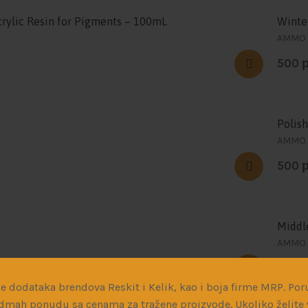
crylic Resin for Pigments – 100mL
Winter
AMMO
500
Polis
AMMO
500
Middl
AMMO
500
e dodataka brendova Reskit i Kelik, kao i boja firme MRP. Poru
dmah ponudu sa cenama za tražene proizvode. Ukoliko želite v