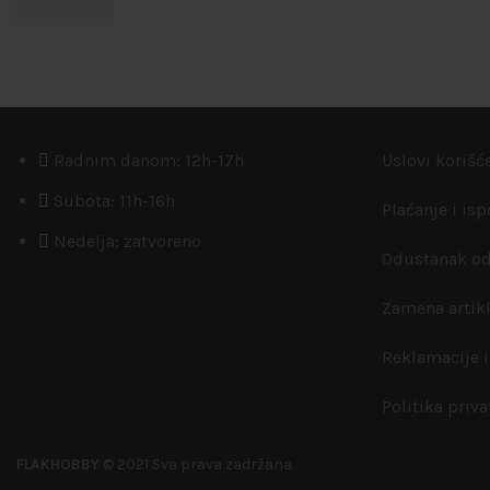
Radnim danom: 12h-17h
Uslovi korišć
Subota: 11h-16h
Plaćanje i is
Nedelja: zatvoreno
Odustanak od
Zamena artik
Reklamacije i
Politika priva
FLAKHOBBY
© 2021 Sva prava zadržana