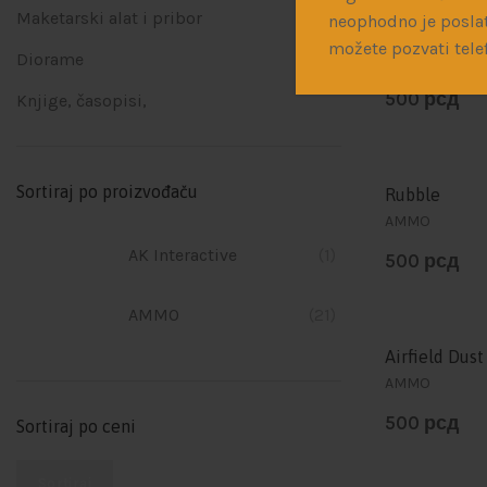
Maketarski alat i pribor
neophodno je poslat
Brick Dust
možete pozvati tele
Diorame
AMMO
500
рсд
Knjige, časopisi,
Sortiraj po proizvođaču
Rubble
AMMO
AK Interactive
(1)
500
рсд
AMMO
(21)
Airfield Dust
AMMO
500
рсд
Sortiraj po ceni
Sortiraj