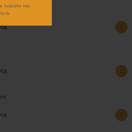
a. Svakako nas
an Earth
bira.
рсд
рсд
ete
рсд