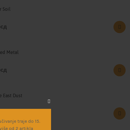
 Soil
рсд
hed Metal
рсд
e East Dust
рсд
čivanje traje do 15.
iše od 2 artikla