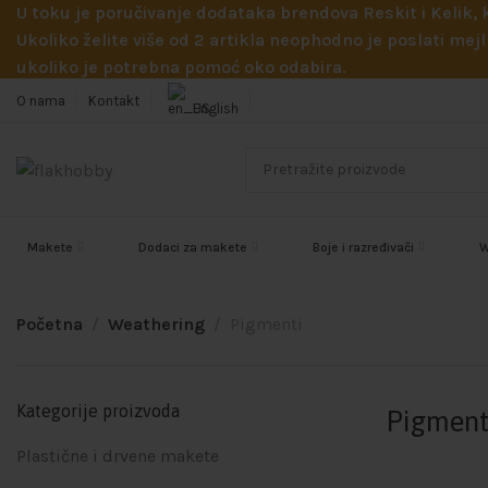
U toku je poručivanje dodataka brendova Reskit i Kelik,
Ukoliko želite više od 2 artikla neophodno je poslati m
ukoliko je potrebna pomoć oko odabira.
O nama
Kontakt
English
Makete
Dodaci za makete
Boje i razređivači
W
Početna
Weathering
Pigmenti
Kategorije proizvoda
Pigment
Plastične i drvene makete