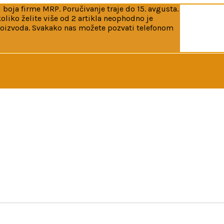
 boja firme MRP. Poručivanje traje do 15. avgusta.
iko želite više od 2 artikla neophodno je
roizvoda. Svakako nas možete pozvati telefonom
kao i boja firme MRP. Poručivanje traje do 15. avgusta. Do
jl na info@flakhobby.com sa preciznim šiframa proizvoda. 