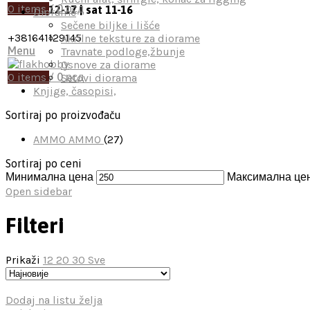
0
items
/
0
рсд
mon-fri 12-17 | sat 11-16
Diorame
Sečene biljke i lišće
+381641129145
Akrilne teksture za diorame
Menu
Travnate podloge,žbunje
Osnove za diorame
0
items
/
0
рсд
Setovi diorama
Knjige, časopisi,
Sortiraj po proizvođaču
AMMO
AMMO
(27)
Sortiraj po ceni
Минимална цена
Максимална це
Open sidebar
Filteri
Prikaži
12
20
30
Sve
Dodaj na listu želja