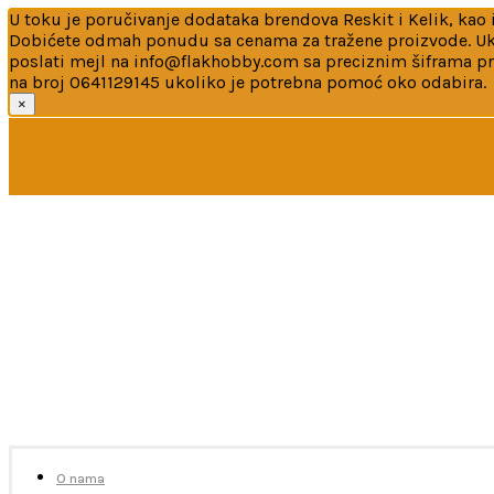
U toku je poručivanje dodataka brendova Reskit i Kelik, kao i
Dobićete odmah ponudu sa cenama za tražene proizvode. Ukol
poslati mejl na info@flakhobby.com sa preciznim šiframa p
na broj 0641129145 ukoliko je potrebna pomoć oko odabira.
×
U toku je poručivanje dodataka brendova Reskit i Kelik, 
Ukoliko želite više od 2 artikla neophodno je poslati me
ukoliko je potrebna pomoć oko odabira.
O nama