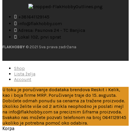
+381641129145
info@flakhobby.com
Adresa: Paunova 24 - TC Banjica
Lokal 102, prvi sprat
FLAKHOBBY
© 2021 Sva prava zadržana
Shop
Lista želja
Account
U toku je poručivanje dodataka brendova Reskit i Kelik,
kao i boja firme MRP. Poručivanje traje do 15. avgusta.
Dobićete odmah ponudu sa cenama za tražene proizvode.
Ukoliko želite više od 2 artikla neophodno je poslati mejl
na info@flakhobby.com sa preciznim šiframa proizvoda.
Svakako nas možete pozvati telefonom na broj 0641129145
ukoliko je potrebna pomoć oko odabira.
Korpa