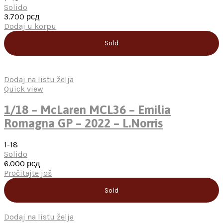
Solido
3.700
рсд
Dodaj u korpu
Sold
Dodaj na listu želja
Quick view
1/18 – McLaren MCL36 – Emilia
Romagna GP – 2022 – L.Norris
1-18
Solido
6.000
рсд
Pročitajte još
Sold
Dodaj na listu želja