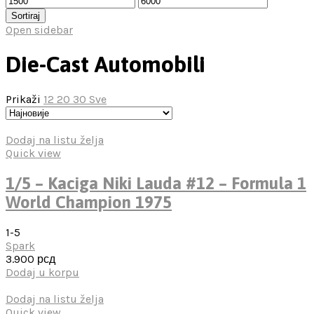
цена
цена
Sortiraj
Open sidebar
Die-Cast Automobili
Prikaži
12
20
30
Sve
Dodaj na listu želja
Quick view
1/5 – Kaciga Niki Lauda #12 – Formula 1
World Champion 1975
1-5
Spark
3.900
рсд
Dodaj u korpu
Dodaj na listu želja
Quick view