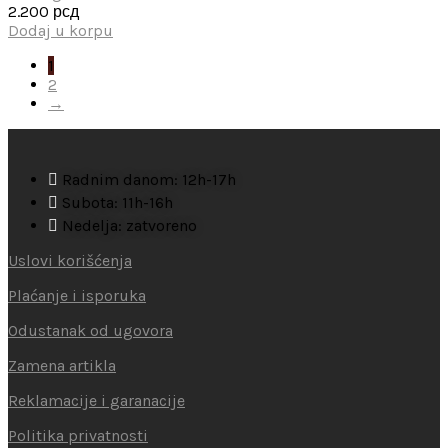
2.200
рсд
Dodaj u korpu
1
2
→
Radnim danom: 12h-17h
Subota: 11h-16h
Nedelja: zatvoreno
Uslovi korišćenja
Plaćanje i isporuka
Odustanak od ugovora
Zamena artikla
Reklamacije i garanacije
Politika privatnosti