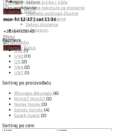
Sečene biljke i lišće
Pretraga
Knjige, časopisi
Akrilne teksture za diorame
0
items
/
0
рсд
Travnate podloge,žbunje
Osnove za diorame
mon-fri 12-17 | sat 11-16
Setovi diorama
Knjige, časopisi,
+381641129145
Menu
Razmera
0
items
/
0
рсд
1/18
(1)
1/43
(11)
1/5
(2)
1/64
(2)
1/87
(1)
Sortiraj po proizvođaču
Bburago
Bburago
(6)
MiniGT
MiniGT
(2)
Norev
Norev
(3)
Solido
Solido
(4)
Spark
Spark
(2)
Sortiraj po ceni
Минимална
Максимална