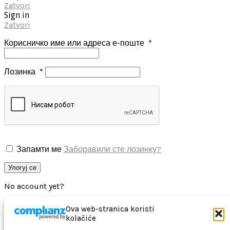
Zatvori
Sign in
Zatvori
Корисничко име или адреса е-поште
*
Лозинка
*
Запамти ме
Заборавили сте лозинку?
Улогуј се
No account yet?
Create an Account
Ova web-stranica koristi
kolačiće
Pretraga