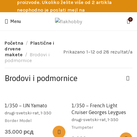
proizvode. Ukoliko želite više od 2 artikla
neophodno je poslati mejl na
info@flakhobby.com sa preciznim šiframa
0
Menu
proizvoda. Svakako nas možete pozvati
telefonom na broj 0641129145 ukoliko je
potrebna pomoć oko odabira.
Početna
Plastične i
drvene
Prikazano 1–12 od 28 rezultat/a
makete
Brodovi i
podmornice
Brodovi i podmornice
1/350 – IJN Yamato
1/350 – French Light
Cruiser Georges Leygues
drugi-svetski-rat, 1-350
drugi-svetski-rat, 1-350
Border Model
Trumpeter
35.000
рсд