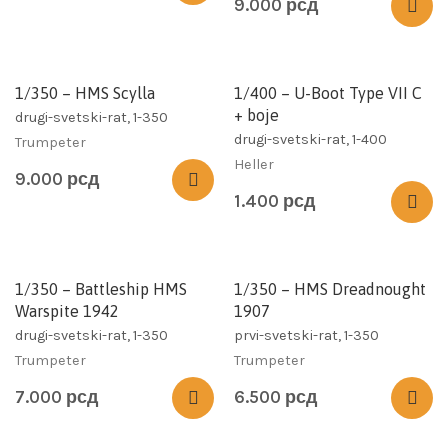
9.000
рсд
1/350 – HMS Scylla
1/400 – U-Boot Type VII C
+ boje
drugi-svetski-rat, 1-350
drugi-svetski-rat, 1-400
Trumpeter
Heller
9.000
рсд
1.400
рсд
1/350 – Battleship HMS
1/350 – HMS Dreadnought
Warspite 1942
1907
drugi-svetski-rat, 1-350
prvi-svetski-rat, 1-350
Trumpeter
Trumpeter
7.000
рсд
6.500
рсд