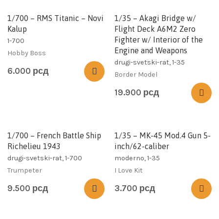
1/700 – RMS Titanic – Novi
1/35 – Akagi Bridge w/
Kalup
Flight Deck A6M2 Zero
Fighter w/ Interior of the
1-700
Engine and Weapons
Hobby Boss
drugi-svetski-rat, 1-35
6.000
рсд
Border Model
19.900
рсд
1/700 – French Battle Ship
1/35 – MK-45 Mod.4 Gun 5-
Richelieu 1943
inch/62-caliber
drugi-svetski-rat, 1-700
moderno, 1-35
Trumpeter
I Love Kit
9.500
рсд
3.700
рсд