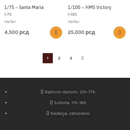
1/75 – Santa Maria
1/100 – HMS Victory
1-75
1-100
Heller
Heller
4.500
рсд
25.000
рсд
1
2
3
Radnim danom: 12h-17h
Subota: 11h-16h
Nedelja: zatvoreno