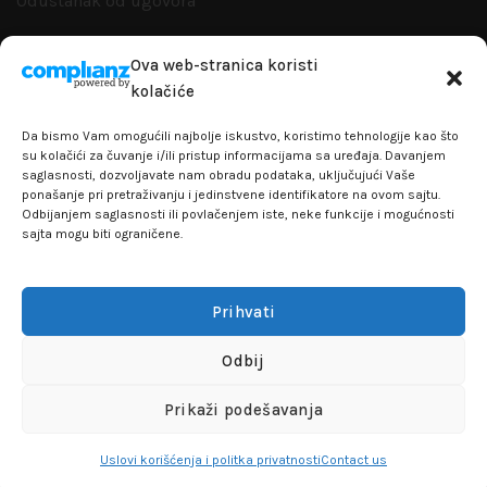
Odustanak od ugovora
Zamena artikla
Ova web-stranica koristi
kolačiće
Reklamacije i garanacije
Da bismo Vam omogućili najbolje iskustvo, koristimo tehnologije kao što
Politika privatnosti
su kolačići za čuvanje i/ili pristup informacijama sa uređaja. Davanjem
saglasnosti, dozvoljavate nam obradu podataka, uključujući Vaše
ponašanje pri pretraživanju i jedinstvene identifikatore na ovom sajtu.
Odbijanjem saglasnosti ili povlačenjem iste, neke funkcije i mogućnosti
sajta mogu biti ograničene.
+381641129145
info@flakhobby.com
Adresa: Paunova 24 - TC Banjica
Prihvati
Lokal 102, prvi sprat
Odbij
FLAKHOBBY
© 2021 Sva prava zadržana
Prikaži podešavanja
Uslovi korišćenja i politka privatnosti
Contact us
Shop
Lista želja
Account