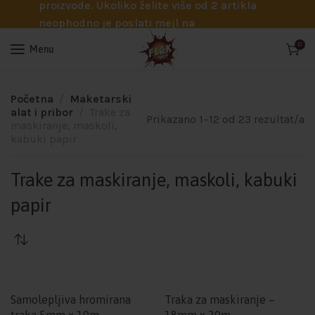
proizvode. Ukoliko želite više od 2 artikla
neophodno je poslati mejl na
info@flakhobby.com sa preciznim šiframa
0
Menu
proizvoda. Svakako nas možete pozvati
telefonom na broj 0641129145 ukoliko je
potrebna pomoć oko odabira.
Početna
Maketarski
alat i pribor
Trake za
Prikazano 1–12 od 23 rezultat/a
maskiranje, maskoli,
kabuki papir
Trake za maskiranje, maskoli, kabuki
papir
Samolepljiva hromirana
Traka za maskiranje –