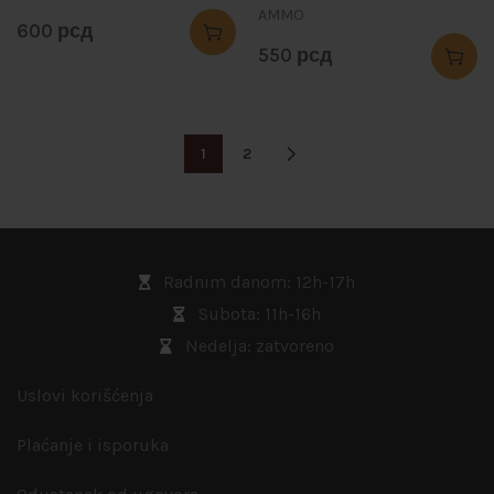
AMMO
600
рсд
550
рсд
1
2
Radnim danom: 12h-17h
Subota: 11h-16h
Nedelja: zatvoreno
Uslovi korišćenja
Plaćanje i isporuka