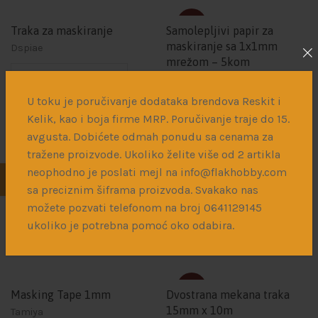
SOLD
Traka za maskiranje
Samolepljivi papir za
maskiranje sa 1x1mm
Dspiae
mrežom – 5kom
1.100
рсд
U toku je poručivanje dodataka brendova Reskit i
350
рсд
–
600
рсд
Kelik, kao i boja firme MRP. Poručivanje traje do 15.
avgusta. Dobićete odmah ponudu sa cenama za
tražene proizvode. Ukoliko želite više od 2 artikla
SOLD
neophodno je poslati mejl na info@flakhobby.com
Samolepljivi papir za
ASK Razor Saw 70/70 – 3
maskiranje A4 – 5kom
kom
sa preciznim šiframa proizvoda. Svakako nas
AMMO
ASK
možete pozvati telefonom na broj 0641129145
ukoliko je potrebna pomoć oko odabira.
1.000
рсд
1.200
рсд
SOLD
Masking Tape 1mm
Dvostrana mekana traka
15mm x 10m
Tamiya