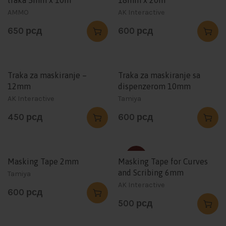
traka 5mm x 10m
18mm x 20m
AMMO
AK Interactive
650
рсд
600
рсд
Traka za maskiranje –
Traka za maskiranje sa
12mm
dispenzerom 10mm
AK Interactive
Tamiya
450
рсд
600
рсд
SOLD
Masking Tape 2mm
Masking Tape for Curves
and Scribing 6mm
Tamiya
AK Interactive
600
рсд
500
рсд