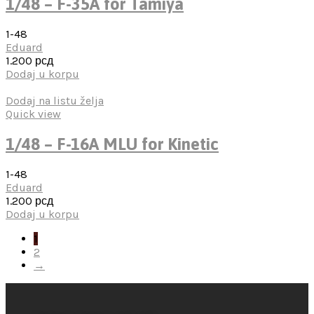
1/48 – F-35A for Tamiya
1-48
Eduard
1.200
рсд
Dodaj u korpu
Dodaj na listu želja
Quick view
1/48 – F-16A MLU for Kinetic
1-48
Eduard
1.200
рсд
Dodaj u korpu
1
2
→