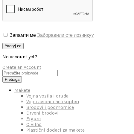
Запамти ме
Заборавили сте лозинку?
Улогуј се
No account yet?
Create an Account
Pretraga
Makete
Vojna vozila i oruđa
Vojni avioni i helikopteri
Brodovi i podmornice
Drveni brodovi
Figure
Civilno
Plastični dodaci za makete