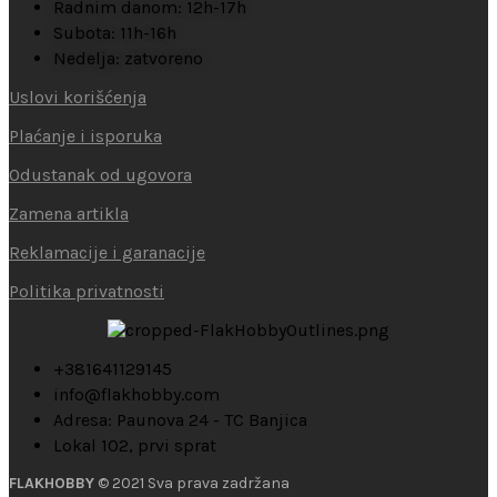
Radnim danom: 12h-17h
Subota: 11h-16h
Nedelja: zatvoreno
Uslovi korišćenja
Plaćanje i isporuka
Odustanak od ugovora
Zamena artikla
Reklamacije i garanacije
Politika privatnosti
+381641129145
info@flakhobby.com
Adresa: Paunova 24 - TC Banjica
Lokal 102, prvi sprat
FLAKHOBBY
© 2021 Sva prava zadržana