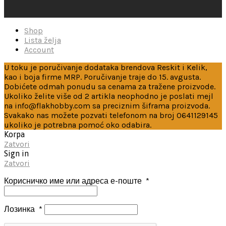
Shop
Lista želja
Account
U toku je poručivanje dodataka brendova Reskit i Kelik,
kao i boja firme MRP. Poručivanje traje do 15. avgusta.
Dobićete odmah ponudu sa cenama za tražene proizvode.
Ukoliko želite više od 2 artikla neophodno je poslati mejl
na info@flakhobby.com sa preciznim šiframa proizvoda.
Svakako nas možete pozvati telefonom na broj 0641129145
ukoliko je potrebna pomoć oko odabira.
Korpa
Zatvori
Sign in
Zatvori
Корисничко име или адреса е-поште
*
Лозинка
*