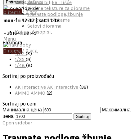
Sečene biljke i lišće
Pretraga
Knjige, časopisi
Akrilne teksture za diorame
0
items
/
0
рсд
Travnate podloge,žbunje
Osnove za diorame
mon-fri 12-17 | sat 11-16
Setovi diorama
Knjige, časopisi,
+381641129145
Menu
Razmera
0
items
/
0
рсд
1/32
(8)
1/35
(9)
1/48
(8)
Sortiraj po proizvođaču
AK Interactive
AK Interactive
(39)
AMMO
AMMO
(2)
Sortiraj po ceni
Минимална цена
Максимална
цена
Sortiraj
Open sidebar
Travnate podloge,žbunje