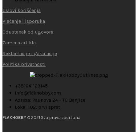
Uslovi korišćenja
Plaćanje i isporuka
Odustanak od ugovora
Zamena artikla
Reklamacije i garanacije
Politika privatnosti
+381641129145
info@flakhobby.com
Adresa: Paunova 24 - TC Banjica
Lokal 102, prvi sprat
FLAKHOBBY
© 2021 Sva prava zadržana