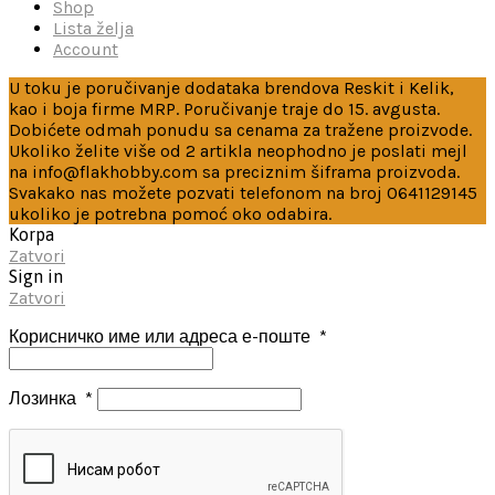
Shop
Lista želja
Account
U toku je poručivanje dodataka brendova Reskit i Kelik,
kao i boja firme MRP. Poručivanje traje do 15. avgusta.
Dobićete odmah ponudu sa cenama za tražene proizvode.
Ukoliko želite više od 2 artikla neophodno je poslati mejl
na info@flakhobby.com sa preciznim šiframa proizvoda.
Svakako nas možete pozvati telefonom na broj 0641129145
ukoliko je potrebna pomoć oko odabira.
Korpa
Zatvori
Sign in
Zatvori
Корисничко име или адреса е-поште
*
Лозинка
*