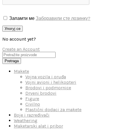
Запамти ме
Заборавили сте лозинку?
Улогуј се
No account yet?
Create an Account
Pretraga
Makete
Vojna vozila i oruđa
Vojni avioni i helikopteri
Brodovi i podmornice
Drveni brodovi
Figure
Civilno
Plastični dodaci za makete
Boje i razređivači
Weathering
Maketarski alat i pribor