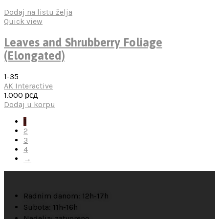
Dodaj na listu želja
Quick view
Leaves and Shrubberry Foliage
(Elongated)
1-35
AK Interactive
1.000
рсд
Dodaj u korpu
1
2
3
4
→
Radnim danom: 12h-17h
Subota: 11h-16h
Nedelja: zatvoreno