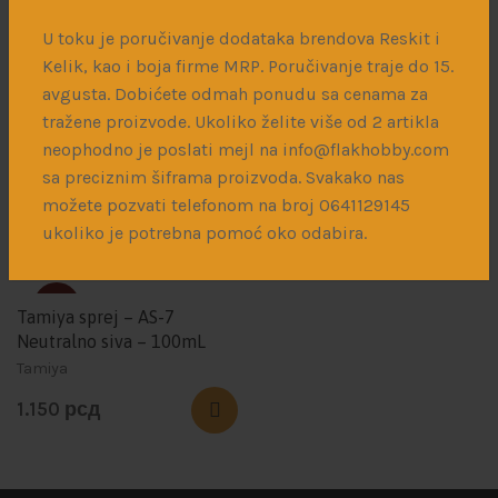
1.400
рсд
1.400
рсд
U toku je poručivanje dodataka brendova Reskit i
Kelik, kao i boja firme MRP. Poručivanje traje do 15.
avgusta. Dobićete odmah ponudu sa cenama za
SOLD
tražene proizvode. Ukoliko želite više od 2 artikla
Titans Hobby: Military
Tamiya sprej – AS-16 Svetlo
neophodno je poslati mejl na info@flakhobby.com
Green Matt Primer
siva – 100mL
sa preciznim šiframa proizvoda. Svakako nas
Titans Hobby
Tamiya
možete pozvati telefonom na broj 0641129145
1.400
рсд
1.150
рсд
ukoliko je potrebna pomoć oko odabira.
SOLD
Tamiya sprej – AS-7
Neutralno siva – 100mL
Tamiya
1.150
рсд