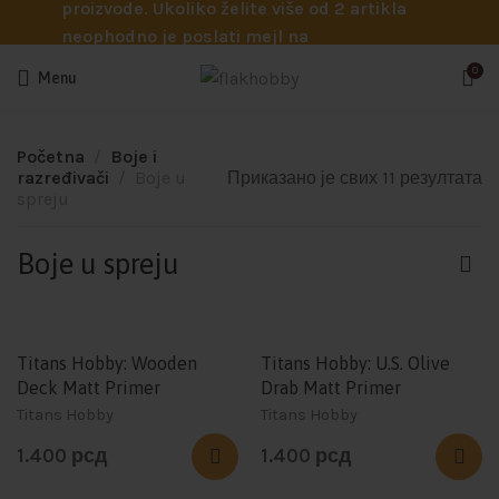
proizvode. Ukoliko želite više od 2 artikla
neophodno je poslati mejl na
info@flakhobby.com sa preciznim šiframa
0
Menu
proizvoda. Svakako nas možete pozvati
telefonom na broj 0641129145 ukoliko je
potrebna pomoć oko odabira.
Početna
Boje i
razređivači
Boje u
Приказано је свих 11 резултата
spreju
Boje u spreju
Titans Hobby: Wooden
Titans Hobby: U.S. Olive
Deck Matt Primer
Drab Matt Primer
Titans Hobby
Titans Hobby
1.400
рсд
1.400
рсд