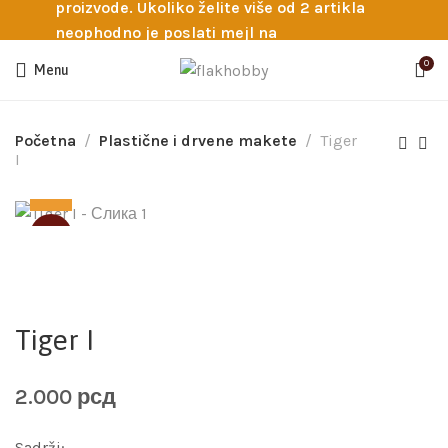
proizvode. Ukoliko želite više od 2 artikla
neophodno je poslati mejl na
info@flakhobby.com sa preciznim šiframa
0
Menu
proizvoda. Svakako nas možete pozvati
telefonom na broj 0641129145 ukoliko je
potrebna pomoć oko odabira.
Početna
Plastične i drvene makete
Tiger
I
SOLD
Tiger I
2.000
рсд
Sadrži: