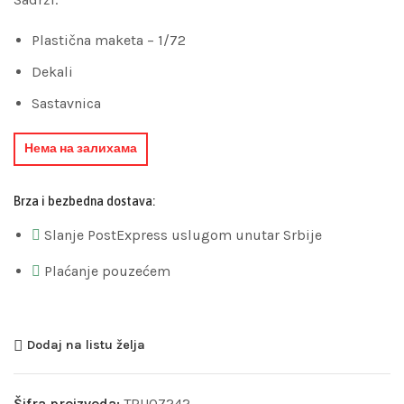
Plastična maketa – 1/72
Dekali
Sastavnica
Нема на залихама
Brza i bezbedna dostava:
Slanje PostExpress uslugom unutar Srbije
Plaćanje pouzećem
Dodaj na listu želja
Šifra proizvoda:
TRU07242