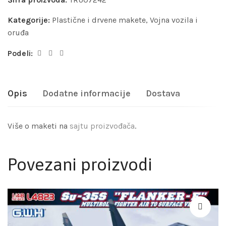
Kategorije:
Plastične i drvene makete
,
Vojna vozila i
oruđa
Podeli:
Opis
Dodatne informacije
Dostava
Više o maketi na
sajtu proizvođača
.
Povezani proizvodi