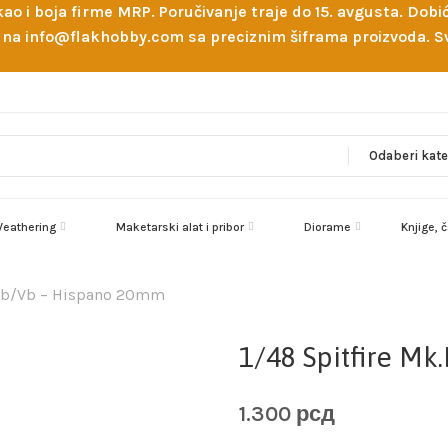
 kao i boja firme MRP. Poručivanje traje do 15. avgusta. D
ejl na info@flakhobby.com sa preciznim šiframa proizvoda.
eathering
Maketarski alat i pribor
Diorame
Knjige, 
.IIb/Vb – Hispano 20mm
1/48 Spitfire M
1.300
рсд