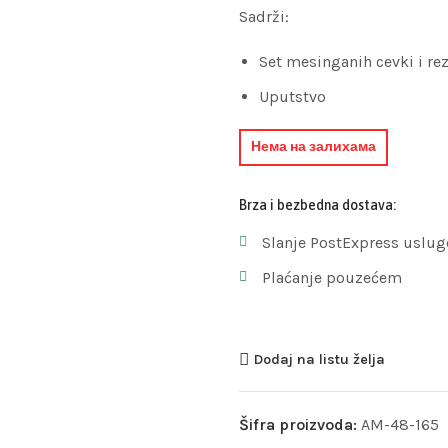
Sadrži:
Set mesinganih cevki i rez
Uputstvo
Нема на залихама
Brza i bezbedna dostava:
Slanje PostExpress uslug
Plaćanje pouzećem
Dodaj na listu želja
Šifra proizvoda:
AM-48-165