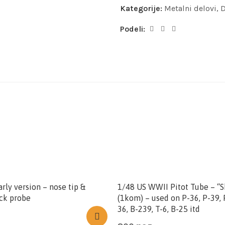
Kategorije:
Metalni delovi
,
D
Podeli:
rly version – nose tip &
1/48 US WWII Pitot Tube – “S
ck probe
(1kom) – used on P-36, P-39, 
36, B-239, T-6, B-25 itd