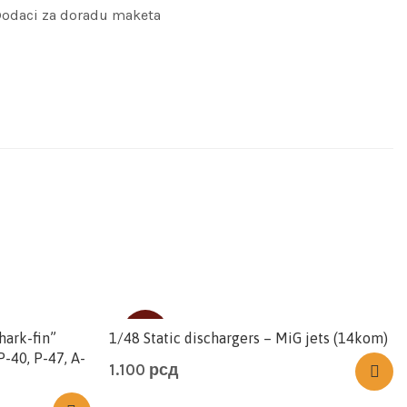
odaci za doradu maketa
SOLD
hark-fin”
1/48 Static dischargers – MiG jets (14kom)
P-40, P-47, A-
1.100
рсд