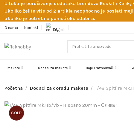
U toku je poručivanje dodataka brendova Reskit i Kelik,
Ukoliko želite više od 2 artikla neophodno je poslati m
ukoliko je potrebna pomoć oko odabira.
O nama
Kontakt
English
Makete
Dodaci za makete
Boje i razređivači
W
Početna
Dodaci za doradu maketa
1/48 Spitfire Mk
SOLD