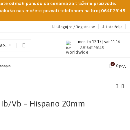
obićete odmah ponudu sa cenama za tražene proizvode.
 Svakako nas možete pozvati telefonom na broj 0641129145
Uloguj se / Registruj se
Lista želja
mon-fri 12-17 | sat 11-16
Odaberi kategoriju
+381641129145
0
0
рсд
časopisi
k.IIb/Vb – Hispano 20mm