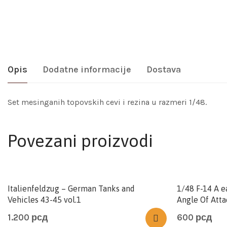
Opis
Dodatne informacije
Dostava
Set mesinganih topovskih cevi i rezina u razmeri 1/48.
Povezani proizvodi
Italienfeldzug – German Tanks and
1/48 F-14 A ea
Vehicles 43-45 vol.1
Angle Of Atta
1.200
рсд
600
рсд