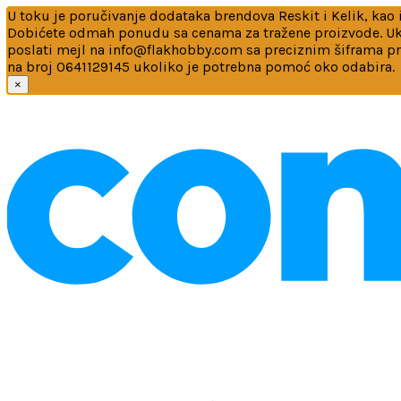
U toku je poručivanje dodataka brendova Reskit i Kelik, kao i
Dobićete odmah ponudu sa cenama za tražene proizvode. Ukol
poslati mejl na info@flakhobby.com sa preciznim šiframa p
na broj 0641129145 ukoliko je potrebna pomoć oko odabira.
×