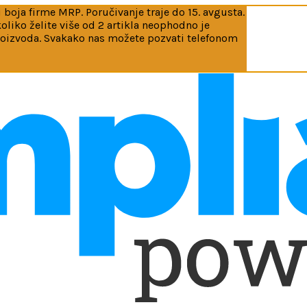
 boja firme MRP. Poručivanje traje do 15. avgusta.
iko želite više od 2 artikla neophodno je
roizvoda. Svakako nas možete pozvati telefonom