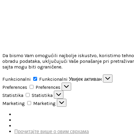
Da bismo Vam omogućili najbolje iskustvo, koristimo tehnolo
obradu podataka, uključujući Vaše ponašanje pri pretraživan
sajta mogu biti ograničene.
Funkcionalni
Funkcionalni
Увијек активан
Preferences
Preferences
Statistika
Statistika
Marketing
Marketing
Прочитајте више о овим сврхама