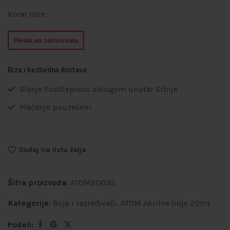
Koral roze
Нема на залихама
Brza i bezbedna dostava:
Slanje PostExpress uslugom unutar Srbije
Plaćanje pouzećem
Dodaj na listu želja
Šifra proizvoda:
ATOM20035
Kategorije:
Boje i razređivači
,
ATOM Akrilne boje 20mL
Podeli: