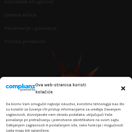
Odustanak od ugovora
Zamena artikla
Reklamacije i garanacije
Politika privatnosti
Ova web-stranica koristi
kolačiće
Da bismo Vam omogućili najbolje iskustvo, koristimo tehnologije kao što
su kolačići za čuvanje i/ili pristup informacijama sa uređaja. Davanjem
saglasnosti, dozvoljavate nam obradu podataka, uključujući Vaše
ponašanje pri pretraživanju i jedinstvene identifikatore na ovom sajtu.
Odbijanjem saglasnosti ili povlačenjem iste, neke funkcije i mogućnosti
sajta mogu biti ograničene.