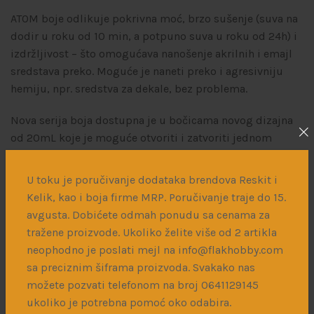
ATOM boje odlikuje pokrivna moć, brzo sušenje (suva na
dodir u roku od 10 min, a potpuno suva u roku od 24h) i
izdržljivost – što omogućava nanošenje akrilnih i emajl
sredstava preko. Moguće je naneti preko i agresivniju
hemiju, npr. sredstva za dekale, bez problema.
Nova serija boja dostupna je u bočicama novog dizajna
od 20mL koje je moguće otvoriti i zatvoriti jednom
rukom.
U toku je poručivanje dodataka brendova Reskit i
Boju, u zavisnosti od potrebe, možete koristiti odmah iz
Kelik, kao i boja firme MRP. Poručivanje traje do 15.
bočice ili razrediti razređivačima AMIG2000 ili
avgusta. Dobićete odmah ponudu sa cenama za
ATOM20500.
tražene proizvode. Ukoliko želite više od 2 artikla
neophodno je poslati mejl na info@flakhobby.com
sa preciznim šiframa proizvoda. Svakako nas
možete pozvati telefonom na broj 0641129145
Više informacija o korišćenju ovih boja možete naći
ukoliko je potrebna pomoć oko odabira.
klikom na ovaj
LINK
.