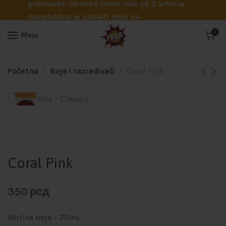
proizvode. Ukoliko želite više od 2 artikla
neophodno je poslati mejl na
info@flakhobby.com sa preciznim šiframa
0
Menu
proizvoda. Svakako nas možete pozvati
telefonom na broj 0641129145 ukoliko je
potrebna pomoć oko odabira.
Početna
Boje i razređivači
Coral Pink
SOLD
Coral Pink
350
рсд
Akrilna boja – 20mL