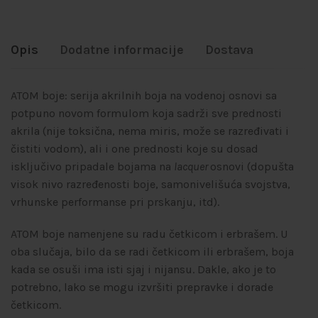
Opis
Dodatne informacije
Dostava
ATOM boje: serija akrilnih boja na vodenoj osnovi sa
potpuno novom formulom koja sadrži sve prednosti
akrila (nije toksična, nema miris, može se razređivati i
čistiti vodom), ali i one prednosti koje su dosad
isključivo pripadale bojama na
lacquer
osnovi (dopušta
visok nivo razređenosti boje, samonivelišuća svojstva,
vrhunske performanse pri prskanju, itd).
ATOM boje namenjene su radu četkicom i erbrašem. U
oba slučaja, bilo da se radi četkicom ili erbrašem, boja
kada se osuši ima isti sjaj i nijansu. Dakle, ako je to
potrebno, lako se mogu izvršiti prepravke i dorade
četkicom.