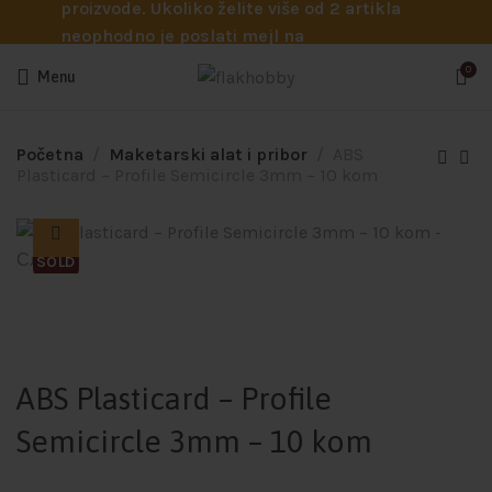
proizvode. Ukoliko želite više od 2 artikla
neophodno je poslati mejl na
info@flakhobby.com sa preciznim šiframa
0
Menu
proizvoda. Svakako nas možete pozvati
telefonom na broj 0641129145 ukoliko je
potrebna pomoć oko odabira.
Početna
Maketarski alat i pribor
ABS
Plasticard – Profile Semicircle 3mm – 10 kom
SOLD
ABS Plasticard – Profile
Semicircle 3mm – 10 kom