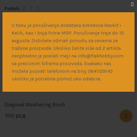
Podeli:
U toku je poručivanje dodataka brendova Reskit i
Opis
Dodatne informacije
Dostava
Kelik, kao i boja firme MRP. Poručivanje traje do 15.
avgusta. Dobićete odmah ponudu sa cenama za
tražene proizvode. Ukoliko želite više od 2 artikla
Profili od ABS plastike – 10kom
neophodno je poslati mejl na info@flakhobby.com
sa preciznim šiframa proizvoda. Svakako nas
možete pozvati telefonom na broj 0641129145
Povezani proizvodi
ukoliko je potrebna pomoć oko odabira.
Diagonal Weathering Brush
350
рсд