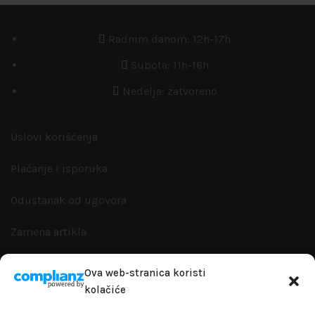
Radnim danom: 12h-17h
Subota: 11h-16h
Nedelja: zatvoreno
Uslovi korišćenja
Plaćanje i isporuka
Odustanak od ugovora
Zamena artikla
Reklamacije i garanacije
Ova web-stranica koristi
kolačiće
Politika privatnosti