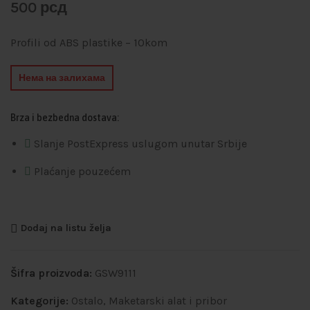
500
рсд
Profili od ABS plastike – 10kom
Нема на залихама
Brza i bezbedna dostava:
Slanje PostExpress uslugom unutar Srbije
Plaćanje pouzećem
Dodaj na listu želja
Šifra proizvoda:
GSW9111
Kategorije:
Ostalo
,
Maketarski alat i pribor