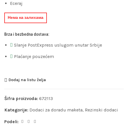
Eceraj
Нема на залихама
Brza i bezbedna dostava:
Slanje PostExpress uslugom unutar Srbije
Plaćanje pouzećem
Dodaj na listu želja
Šifra proizvoda:
672113
Kategorije:
Dodaci za doradu maketa
,
Rezinski dodaci
Podeli: