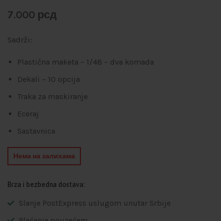
7.000
рсд
Sadrži:
Plastična maketa – 1/48 – dva komada
Dekali – 10 opcija
Traka za maskiranje
Eceraj
Sastavnica
Нема на залихама
Brza i bezbedna dostava:
Slanje PostExpress uslugom unutar Srbije
Plaćanje pouzećem