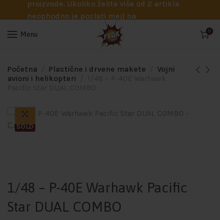
proizvode. Ukoliko želite više od 2 artikla
neophodno je poslati mejl na
info@flakhobby.com sa preciznim šiframa
0
Menu
proizvoda. Svakako nas možete pozvati
telefonom na broj 0641129145 ukoliko je
potrebna pomoć oko odabira.
Početna
Plastične i drvene makete
Vojni
avioni i helikopteri
1/48 – P-40E Warhawk
Pacific Star DUAL COMBO
SOLD
1/48 – P-40E Warhawk Pacific
Star DUAL COMBO