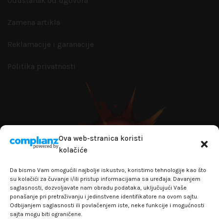
Odustanak od ugovora
Zamena artikla
Reklamacije i garanacije
Politika privatnosti
Ova web-stranica koristi
kolačiće
Da bismo Vam omogućili najbolje iskustvo, koristimo tehnologije kao što
su kolačići za čuvanje i/ili pristup informacijama sa uređaja. Davanjem
saglasnosti, dozvoljavate nam obradu podataka, uključujući Vaše
ponašanje pri pretraživanju i jedinstvene identifikatore na ovom sajtu.
Odbijanjem saglasnosti ili povlačenjem iste, neke funkcije i mogućnosti
sajta mogu biti ograničene.