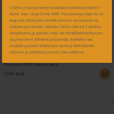
Drugi svetski rat
PERIOD
U toku je poručivanje dodataka brendova Reskit i
Kelik, kao i boja firme MRP. Poručivanje traje do 15.
1/48
RAZMERA
avgusta. Dobićete odmah ponudu sa cenama za
tražene proizvode. Ukoliko želite više od 2 artikla
neophodno je poslati mejl na info@flakhobby.com
Povezani proizvodi
sa preciznim šiframa proizvoda. Svakako nas
možete pozvati telefonom na broj 0641129145
ukoliko je potrebna pomoć oko odabira.
SOLD
Mitsubishi J2M3 Raiden (Jack)
1.600
рсд