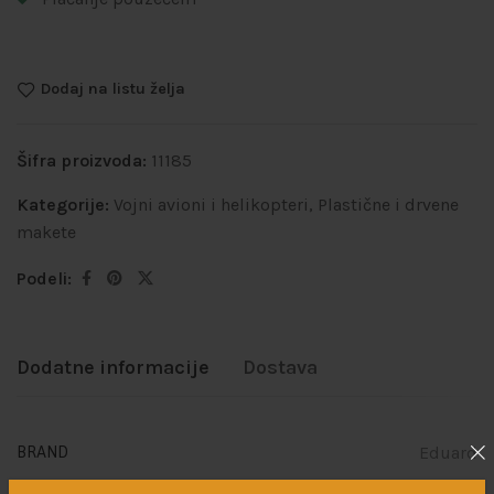
Dodaj na listu želja
Šifra proizvoda:
11185
Kategorije:
Vojni avioni i helikopteri
,
Plastične i drvene
makete
Podeli:
Dodatne informacije
Dostava
Eduard
BRAND