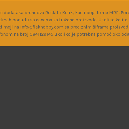
8)
e dodataka brendova Reskit i Kelik, kao i boja firme MRP. Poru
dmah ponudu sa cenama za tražene proizvode. Ukoliko želite v
i mejl na info@flakhobby.com sa preciznim šiframa proizvod
fonom na broj 0641129145 ukoliko je potrebna pomoć oko oda