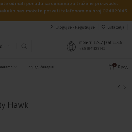
obićete odmah ponudu sa cenama za tražene proizvode.
 Svakako nas možete pozvati telefonom na broj 0641129145
Uloguj se / Registruj se
Lista želja
mon-fri 12-17 | sat 11-16
Odaberi kategoriju
+381641129145
0
0
рсд
Diorame
Knjige, časopisi
tty Hawk