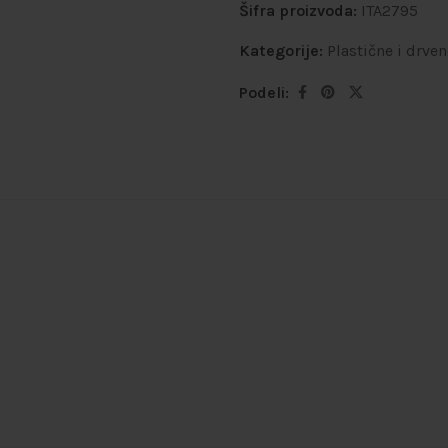
Šifra proizvoda:
ITA2795
Kategorije:
Plastične i drve
Podeli: