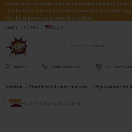
U toku je poručivanje dodataka brendova Reskit i Kelik,
Ukoliko želite više od 2 artikla neophodno je poslati m
ukoliko je potrebna pomoć oko odabira.
O nama
Kontakt
English
Makete
Dodaci za makete
Boje i razređivači
Početna
Plastične i drvene makete
Vojni avioni i hel
SOLD