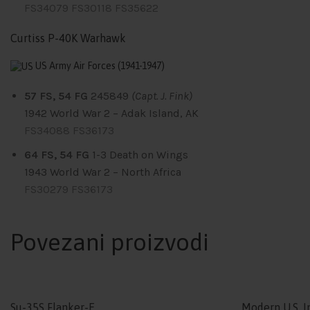
FS34079
FS30118
FS35622
Curtiss P-40K Warhawk
US Army Air Forces
(1941-1947)
57 FS, 54 FG
245849
(Capt. J. Fink)
1942
World War 2 – Adak Island, AK
FS34088
FS36173
64 FS, 54 FG
1-3
Death on Wings
1943
World War 2 – North Africa
FS30279
FS36173
Povezani proizvodi
Su-35S Flanker-E
Modern U.S. I