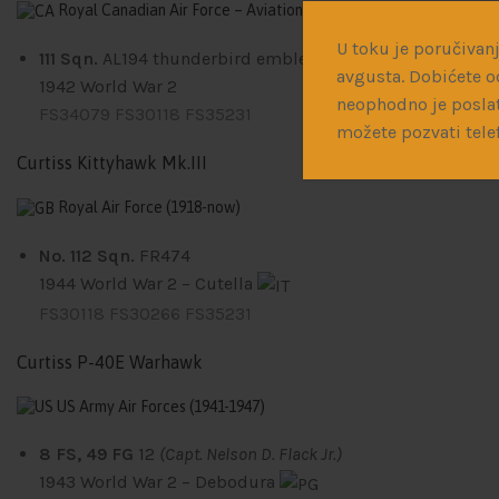
Royal Canadian Air Force – Aviation royale canadienne
(1924-196
U toku je poručivanj
111 Sqn.
AL194
thunderbird emblem
avgusta. Dobićete o
1942
World War 2
neophodno je poslat
FS34079
FS30118
FS35231
možete pozvati tele
Curtiss Kittyhawk Mk.III
Royal Air Force
(1918-now)
No. 112 Sqn.
FR474
1944
World War 2 – Cutella
FS30118
FS30266
FS35231
Curtiss P-40E Warhawk
US Army Air Forces
(1941-1947)
8 FS, 49 FG
12
(Capt. Nelson D. Flack Jr.)
1943
World War 2 – Debodura