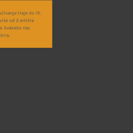
čivanje traje do 15.
iše od 2 artikla
a. Svakako nas
bira.