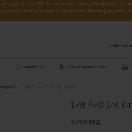
 kao i boja firme MRP. Poručivanje traje do 15. avgusta. D
ejl na info@flakhobby.com sa preciznim šiframa proizvoda.
Weathering
Maketarski alat i pribor
ikopteri
1-48 P-40 E/K Kitty Hawk
1-48 P-40 E/K Ki
3.700
рсд