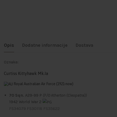
Opis
Dodatne informacije
Dostava
Oznake:
Curtiss Kittyhawk Mk.Ia
Royal Australian Air Force
(1921-now)
70 Sqn.
A29-99 P
(F/O Atherton (Cleopatra))
1942
World War 2
FS34079
FS30118
FS35622