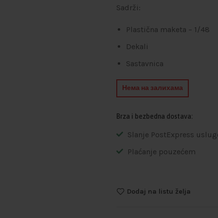
Sadrži:
Plastična maketa – 1/48
Dekali
Sastavnica
Нема на залихама
Brza i bezbedna dostava:
Slanje PostExpress uslug
Plaćanje pouzećem
Dodaj na listu želja