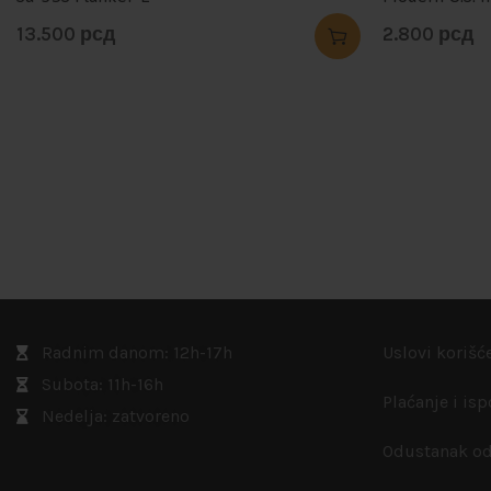
13.500
рсд
2.800
рсд
Radnim danom: 12h-17h
Uslovi korišć
Subota: 11h-16h
Plaćanje i is
Nedelja: zatvoreno
Odustanak od