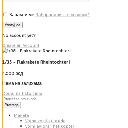
Запамти ме
Заборавили сте лозинку?
Улогуј се
No account yet?
Create an Account
1/35 – Flakrakete Rheintochter I
4.000
рсд
Нема на залихама
Dodaj na listu želja
Pretraga
Makete
Vojna vozila i oruđa
Vojni avioni i helikopteri