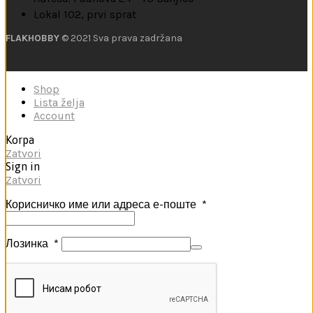
Lokal 102, prvi sprat
FLAKHOBBY
© 2021 Sva prava zadržana
Shop
Lista želja
Account
Korpa
Zatvori
Sign in
Zatvori
Корисничко име или адреса е-поште
*
Лозинка
*