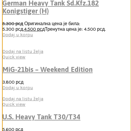
German Heavy Tank Sd.Kfz.182
Konigstiger (H)
5.300
рсд
Оригинална цена је била:
5.300 рсд.
4.500
рсд
Тренутна цена је: 4.500 рсд.
Dodaj u korpu
Dodaj na listu želja
Quick view
MiG-21bis – Weekend Edition
3.800
рсд
Dodaj u korpu
Dodaj na listu želja
Quick view
U.S. Heavy Tank T30/T34
5.600
рсд