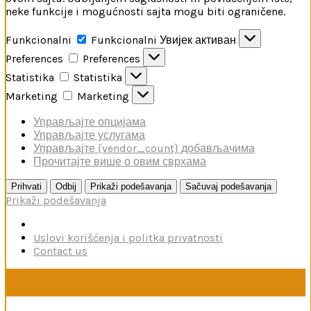
neke funkcije i mogućnosti sajta mogu biti ograničene.
Funkcionalni
Funkcionalni
Увијек активан
Preferences
Preferences
Statistika
Statistika
Marketing
Marketing
Управљајте опцијама
Управљајте услугама
Управљајте {vendor_count} добављачима
Прочитајте више о овим сврхама
Prihvati
Odbij
Prikaži podešavanja
Sačuvaj podešavanja
Prikaži podešavanja
Uslovi korišćenja i politka privatnosti
Contact us
U toku je poručivanje dodataka brendova Reskit i Kelik,