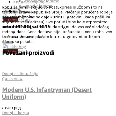
Osnove za diorame
Knjige, časopisi,
Setovi diorama
Robu šaljemo isključivo PostExpress službom i to na
Pretraga
Knjige, časopisi
teritoriji čitave Republike Srbije. Plaćanje poručene robe je
pouzećem (novac se daje kuriru u gotovini, kada pošiljka
0
items
/
0
рсд
stigne na Vašu adresu). Sve porudžbine koje otpremimo
mon-fri 12-17 | sat 11-16
radnim danima, trebalo bi da stignu do Vas već sledećeg
radnog dana. Cena dostave nije uračunata u cenu robe, već
troškove dostave plaćate kuriru u gotovini prilikom
+381641129145
isporuke paketa.
Menu
Povezani proizvodi
0
items
/
0
рсд
Dodaj na listu želja
Quick view
Modern U.S. Infantryman (Desert
Uniform)
2.800
рсд
Dodaj u korpu