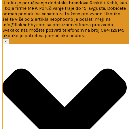
U toku je poručivanje dodataka brendova Reskit i Kelik, kao
i boja firme MRP. Poručivanje traje do 15. avgusta. Dobićete
odmah ponudu sa cenama za tražene proizvode. Ukoliko
želite više od 2 artikla neophodno je poslati mejl na
info@flakhobby.com sa preciznim šiframa proizvoda.
Svakako nas možete pozvati telefonom na broj 0641129145
ukoliko je potrebna pomoć oko odabira.
Ova web-stranica koristi kolačiće
×